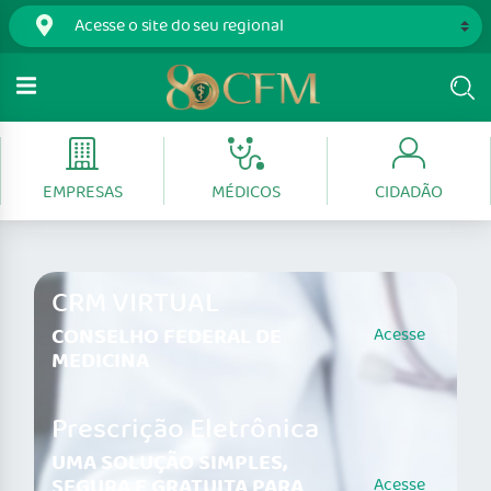
EMPRESAS
MÉDICOS
CIDADÃO
CRM VIRTUAL
CONSELHO FEDERAL DE
Acesse
MEDICINA
Prescrição Eletrônica
UMA SOLUÇÃO SIMPLES,
SEGURA E GRATUITA PARA
Acesse