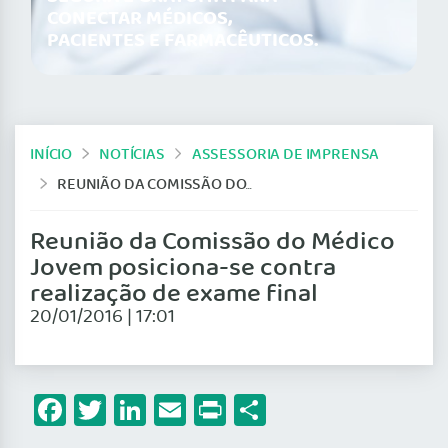
CONECTAR MÉDICOS,
PACIENTES E FARMACÊUTICOS.
INÍCIO
NOTÍCIAS
ASSESSORIA DE IMPRENSA
REUNIÃO DA COMISSÃO DO MÉDICO JOVEM POSICIONA-SE CONTRA REALIZAÇÃO DE EXAME FINAL
Reunião da Comissão do Médico
Jovem posiciona-se contra
realização de exame final
20/01/2016 | 17:01
Facebook
Twitter
LinkedIn
Email
Print
Share