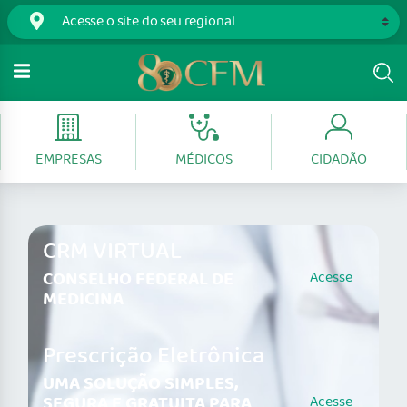
EMPRESAS
MÉDICOS
CIDADÃO
CRM VIRTUAL
CONSELHO FEDERAL DE
Acesse
MEDICINA
Prescrição Eletrônica
UMA SOLUÇÃO SIMPLES,
SEGURA E GRATUITA PARA
Acesse