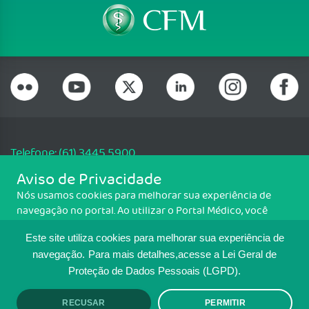
Telefone: (61) 3445 5900
Email: cfm@portalmedico.org.br
Aviso de Privacidade
SGAS 616, Conjunto D, Lote 115, L2 Sul, Brasília/DF - CEP: 70200-760 -
Nós usamos cookies para melhorar sua experiência de
CNPJ: 33.583.550/0001-30
navegação no portal. Ao utilizar o Portal Médico, você
Copyright CFM. Todos os direitos reservados.
concorda com a política de monitoramento de cookies.
Este site utiliza cookies para melhorar sua experiência de
Para ter mais informações sobre como isso é feito, acesse
MAPA DO SITE
Política de cookies
. Se você concorda, clique em ACEITO.
navegação.
Para mais detalhes,acesse a Lei Geral de
Proteção de Dados Pessoais (LGPD).
TRANSPARÊNCIA E PRESTAÇÃO DE
CONTAS
RECUSAR
PERMITIR