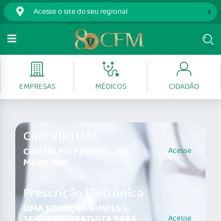
EMPRESAS
MÉDICOS
CIDADÃO
CRM VIRTUAL
CONSELHO FEDERAL DE
Acesse
MEDICINA
Prescrição Eletrônica
UMA SOLUÇÃO SIMPLES,
SEGURA E GRATUITA PARA
Acesse