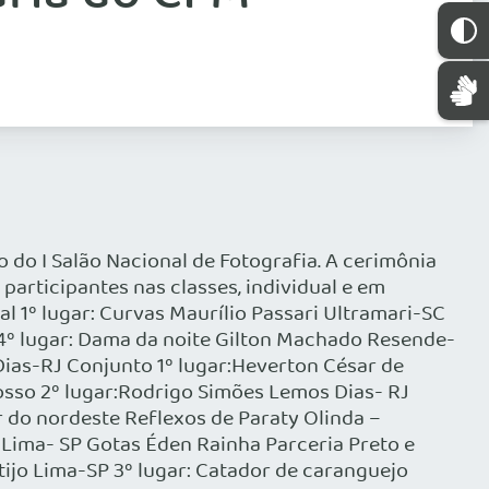
o do I Salão Nacional de Fotografia. A cerimônia
participantes nas classes, individual e em
al 1º lugar: Curvas Maurílio Passari Ultramari-SC
A 4º lugar: Dama da noite Gilton Machado Resende-
Dias-RJ Conjunto 1º lugar:Heverton César de
osso 2º lugar:Rodrigo Simões Lemos Dias- RJ
 do nordeste Reflexos de Paraty Olinda –
 Lima- SP Gotas Éden Rainha Parceria Preto e
tijo Lima-SP 3º lugar: Catador de caranguejo