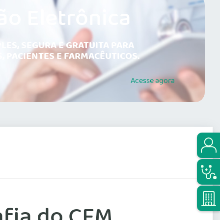
ão Eletrônica
LES, SEGURA E GRATUITA PARA
, PACIENTES E FARMACÊUTICOS.
Acesse
agora
afia do CFM