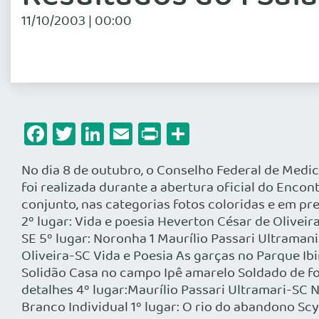
11/10/2003 | 00:00
Facebook
Twitter
LinkedIn
Email
Print
Share
No dia 8 de outubro, o Conselho Federal de Medici
foi realizada durante a abertura oficial do Encon
conjunto, nas categorias fotos coloridas e em pre
2º lugar: Vida e poesia Heverton César de Olivei
SE 5º lugar: Noronha 1 Maurílio Passari Ultrama
Oliveira-SC Vida e Poesia As garças no Parque I
Solidão Casa no campo Ipê amarelo Soldado de fo
detalhes 4º lugar:Maurílio Passari Ultramari-SC
Branco Individual 1º lugar: O rio do abandono Sc