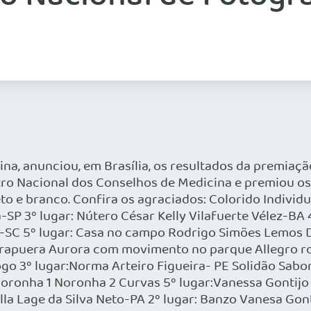
na, anunciou, em Brasília, os resultados da premiaçã
tro Nacional dos Conselhos de Medicina e premiou os 
to e branco. Confira os agraciados: Colorido Individu
ra-SP 3º lugar: Nútero César Kelly Vilafuerte Vélez-B
ni-SC 5º lugar: Casa no campo Rodrigo Simões Lemos 
birapuera Aurora com movimento no parque Allegro r
go 3º lugar:Norma Arteiro Figueira- PE Solidão Sabor
 Noronha 1 Noronha 2 Curvas 5º lugar:Vanessa Gontijo
ylla Lage da Silva Neto-PA 2º lugar: Banzo Vanesa Gon