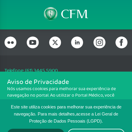
Telefone: (61) 3445 5900
Email: cfm@portalmedico.org.br
Aviso de Privacidade
SGAS 616, Conjunto D, Lote 115, L2 Sul, Brasília/DF - CEP: 70200-760 -
Nós usamos cookies para melhorar sua experiência de
CNPJ: 33.583.550/0001-30
navegação no portal. Ao utilizar o Portal Médico, você
Copyright CFM. Todos os direitos reservados.
concorda com a política de monitoramento de cookies.
Este site utiliza cookies para melhorar sua experiência de
Para ter mais informações sobre como isso é feito, acesse
MAPA DO SITE
Política de cookies
. Se você concorda, clique em ACEITO.
navegação.
Para mais detalhes,acesse a Lei Geral de
Proteção de Dados Pessoais (LGPD).
TRANSPARÊNCIA E PRESTAÇÃO DE