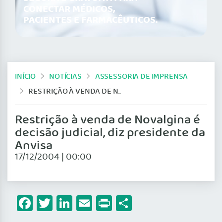
CONECTAR MÉDICOS,
PACIENTES E FARMACÊUTICOS.
INÍCIO
NOTÍCIAS
ASSESSORIA DE IMPRENSA
RESTRIÇÃO À VENDA DE NOVALGINA É DECISÃO JUDICIAL, DIZ PRESIDENTE DA ANVISA
Restrição à venda de Novalgina é
decisão judicial, diz presidente da
Anvisa
17/12/2004 | 00:00
Facebook
Twitter
LinkedIn
Email
Print
Share