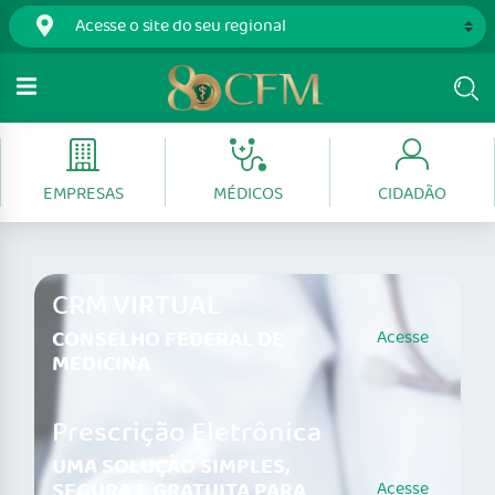
EMPRESAS
MÉDICOS
CIDADÃO
CRM VIRTUAL
CONSELHO FEDERAL DE
Acesse
MEDICINA
Prescrição Eletrônica
UMA SOLUÇÃO SIMPLES,
SEGURA E GRATUITA PARA
Acesse