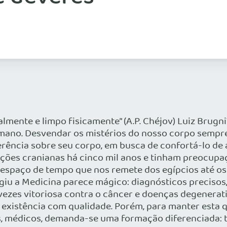
mente e limpo fisicamente” (A.P. Chéjov) Luiz Brugn
humano. Desvendar os mistérios do nosso corpo sempr
rferência sobre seu corpo, em busca de confortá-lo 
ações cranianas há cinco mil anos e tinham preocup
 espaço de tempo que nos remete dos egípcios até os
giu a Medicina parece mágico: diagnósticos precisos,
 vezes vitoriosa contra o câncer e doenças degenerat
existência com qualidade. Porém, para manter esta qu
, médicos, demanda-se uma formação diferenciada: t