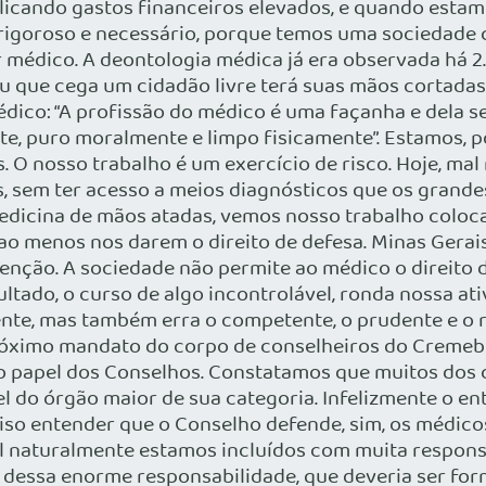
icando gastos financeiros elevados, e quando estamo
 rigoroso e necessário, porque temos uma sociedade 
r médico. A deontologia médica já era observada há 2
 que cega um cidadão livre terá suas mãos cortadas; 
ico: “A profissão do médico é uma façanha e dela se 
, puro moralmente e limpo fisicamente”. Estamos, p
O nosso trabalho é um exercício de risco. Hoje, mal
 sem ter acesso a meios diagnósticos que os grande
edicina de mãos atadas, vemos nosso trabalho coloc
ao menos nos darem o direito de defesa. Minas Gerai
enção. A sociedade não permite ao médico o direito 
ltado, o curso de algo incontrolável, ronda nossa ati
nte, mas também erra o competente, o prudente e o 
róximo mandato do corpo de conselheiros do Cremeb 
o papel dos Conselhos. Constatamos que muitos dos
l do órgão maior de sua categoria. Infelizmente o 
iso entender que o Conselho defende, sim, os médico
al naturalmente estamos incluídos com muita respons
 dessa enorme responsabilidade, que deveria ser fo