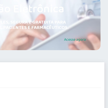
ão Eletrônica
LES, SEGURA E GRATUITA PARA
, PACIENTES E FARMACÊUTICOS.
Acesse
agora