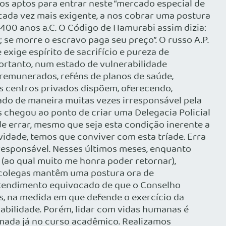
s aptos para entrar neste “mercado especial de
cada vez mais exigente, a nos cobrar uma postura
.400 anos a.C. O Código de Hamurabi assim dizia:
se morre o escravo paga seu preço”. O russo A.P.
exige espírito de sacrifício e pureza de
ortanto, num estado de vulnerabilidade
 remunerados, reféns de planos de saúde,
s centros privados dispõem, oferecendo,
ado de maneira muitas vezes irresponsável pela
s chegou ao ponto de criar uma Delegacia Policial
de errar, mesmo que seja esta condição inerente a
vidade, temos que conviver com esta tríade. Erra
responsável. Nesses últimos meses, enquanto
(ao qual muito me honra poder retornar),
 colegas mantêm uma postura ora de
entendimento equivocado de que o Conselho
s, na medida em que defende o exercício da
abilidade. Porém, lidar com vidas humanas é
rmada já no curso acadêmico. Realizamos