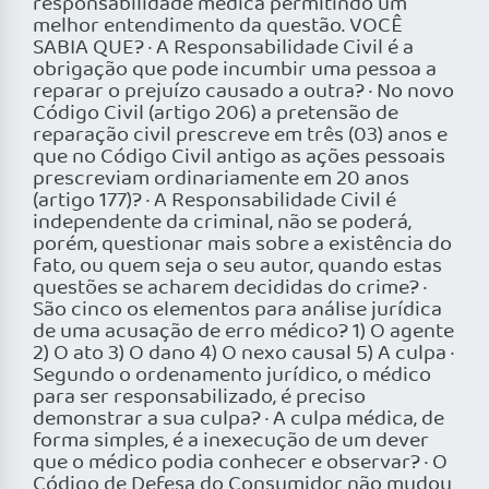
responsabilidade médica permitindo um
melhor entendimento da questão. VOCÊ
SABIA QUE? · A Responsabilidade Civil é a
obrigação que pode incumbir uma pessoa a
reparar o prejuízo causado a outra? · No novo
Código Civil (artigo 206) a pretensão de
reparação civil prescreve em três (03) anos e
que no Código Civil antigo as ações pessoais
prescreviam ordinariamente em 20 anos
(artigo 177)? · A Responsabilidade Civil é
independente da criminal, não se poderá,
porém, questionar mais sobre a existência do
fato, ou quem seja o seu autor, quando estas
questões se acharem decididas do crime? ·
São cinco os elementos para análise jurídica
de uma acusação de erro médico? 1) O agente
2) O ato 3) O dano 4) O nexo causal 5) A culpa ·
Segundo o ordenamento jurídico, o médico
para ser responsabilizado, é preciso
demonstrar a sua culpa? · A culpa médica, de
forma simples, é a inexecução de um dever
que o médico podia conhecer e observar? · O
Código de Defesa do Consumidor não mudou