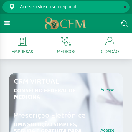
EMPRESAS
MÉDICOS
CIDADÃO
CRM VIRTUAL
CONSELHO FEDERAL DE
Acesse
MEDICINA
Prescrição Eletrônica
UMA SOLUÇÃO SIMPLES,
SEGURA E GRATUITA PARA
Acesse