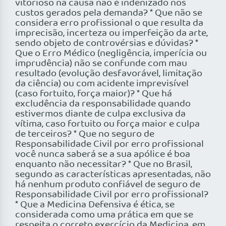
vitorioso na causa não é indenizado nos
custos gerados pela demanda? * Que não se
considera erro profissional o que resulta da
imprecisão, incerteza ou imperfeição da arte,
sendo objeto de controvérsias e dúvidas? *
Que o Erro Médico (negligência, imperícia ou
imprudência) não se confunde com mau
resultado (evolução desfavorável, limitação
da ciência) ou com acidente imprevisível
(caso fortuito, força maior)? * Que há
excludência da responsabilidade quando
estivermos diante de culpa exclusiva da
vítima, caso fortuito ou força maior e culpa
de terceiros? * Que no seguro de
Responsabilidade Civil por erro profissional
você nunca saberá se a sua apólice é boa
enquanto não necessitar? * Que no Brasil,
segundo as características apresentadas, não
há nenhum produto confiável de seguro de
Responsabilidade Civil por erro profissional?
* Que a Medicina Defensiva é ética, se
considerada como uma prática em que se
respeita o correto exercício da Medicina, em