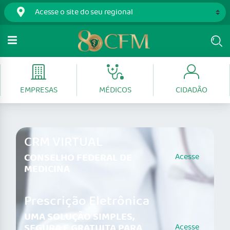
EMPRESAS
MÉDICOS
CIDADÃO
CRM VIRTUAL
CONSELHO FEDERAL DE
Acesse
MEDICINA
Prescrição Eletrônica
UMA SOLUÇÃO SIMPLES,
SEGURA E GRATUITA PARA
Acesse