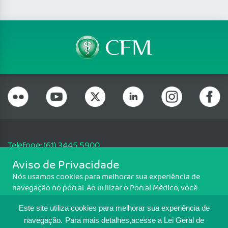
Telefone: (61) 3445 5900
Email: cfm@portalmedico.org.br
Aviso de Privacidade
SGAS 616, Conjunto D, Lote 115, L2 Sul, Brasília/DF - CEP: 70200-760 -
Nós usamos cookies para melhorar sua experiência de
CNPJ: 33.583.550/0001-30
navegação no portal. Ao utilizar o Portal Médico, você
Copyright CFM. Todos os direitos reservados.
concorda com a política de monitoramento de cookies.
Este site utiliza cookies para melhorar sua experiência de
Para ter mais informações sobre como isso é feito, acesse
MAPA DO SITE
Política de cookies
. Se você concorda, clique em ACEITO.
navegação.
Para mais detalhes,acesse a Lei Geral de