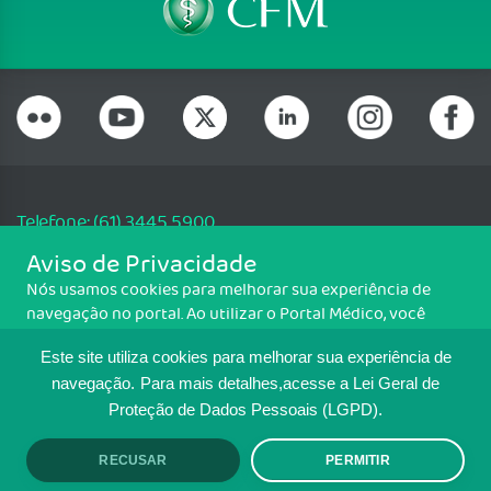
Telefone: (61) 3445 5900
Email: cfm@portalmedico.org.br
Aviso de Privacidade
SGAS 616, Conjunto D, Lote 115, L2 Sul, Brasília/DF - CEP: 70200-760 -
Nós usamos cookies para melhorar sua experiência de
CNPJ: 33.583.550/0001-30
navegação no portal. Ao utilizar o Portal Médico, você
Copyright CFM. Todos os direitos reservados.
concorda com a política de monitoramento de cookies.
Este site utiliza cookies para melhorar sua experiência de
Para ter mais informações sobre como isso é feito, acesse
MAPA DO SITE
Política de cookies
. Se você concorda, clique em ACEITO.
navegação.
Para mais detalhes,acesse a Lei Geral de
Proteção de Dados Pessoais (LGPD).
TRANSPARÊNCIA E PRESTAÇÃO DE
CONTAS
RECUSAR
PERMITIR
ACEITO