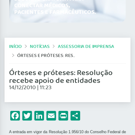
CONECTAR MÉDICOS,
PACIENTES E FARMACÊUTICOS.
INÍCIO
NOTÍCIAS
ASSESSORIA DE IMPRENSA
ÓRTESES E PRÓTESES: RESOLUÇÃO RECEBE APOIO DE ENTIDADES
Órteses e próteses: Resolução
recebe apoio de entidades
14/12/2010 | 11:23
Facebook
Twitter
LinkedIn
Email
Print
Share
A entrada em vigor da Resolução 1.956/10 do Conselho Federal de