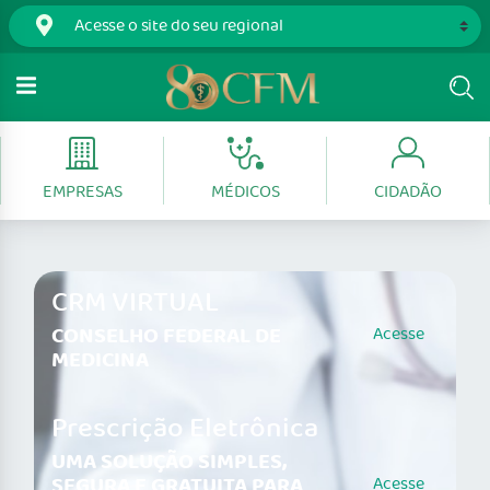
EMPRESAS
MÉDICOS
CIDADÃO
CRM VIRTUAL
CONSELHO FEDERAL DE
Acesse
MEDICINA
Prescrição Eletrônica
UMA SOLUÇÃO SIMPLES,
SEGURA E GRATUITA PARA
Acesse