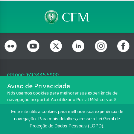
Telefone: (61) 3445 5900
Email: cfm@portalmedico.org.br
Aviso de Privacidade
SGAS 616, Conjunto D, Lote 115, L2 Sul, Brasília/DF - CEP: 70200-760 -
Nós usamos cookies para melhorar sua experiência de
CNPJ: 33.583.550/0001-30
navegação no portal. Ao utilizar o Portal Médico, você
Copyright CFM. Todos os direitos reservados.
concorda com a política de monitoramento de cookies.
Este site utiliza cookies para melhorar sua experiência de
Para ter mais informações sobre como isso é feito, acesse
MAPA DO SITE
Política de cookies
. Se você concorda, clique em ACEITO.
navegação.
Para mais detalhes,acesse a Lei Geral de
Proteção de Dados Pessoais (LGPD).