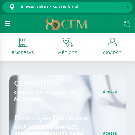
EMPRESAS
MÉDICOS
CIDADÃO
CRM VIRTUAL
CONSELHO FEDERAL DE
Acesse
MEDICINA
Prescrição Eletrônica
UMA SOLUÇÃO SIMPLES,
SEGURA E GRATUITA PARA
Acesse