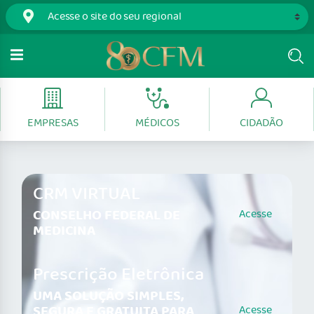
EMPRESAS
MÉDICOS
CIDADÃO
CRM VIRTUAL
CONSELHO FEDERAL DE
Acesse
MEDICINA
Prescrição Eletrônica
UMA SOLUÇÃO SIMPLES,
SEGURA E GRATUITA PARA
Acesse