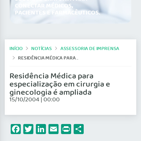
CONECTAR MÉDICOS,
PACIENTES E FARMACÊUTICOS.
INÍCIO
NOTÍCIAS
ASSESSORIA DE IMPRENSA
RESIDÊNCIA MÉDICA PARA ESPECIALIZAÇÃO EM CIRURGIA E GINECOLOGIA É AMPLIADA
Residência Médica para
especialização em cirurgia e
ginecologia é ampliada
15/10/2004 | 00:00
Facebook
Twitter
LinkedIn
Email
Print
Share