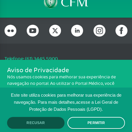
Telefone: (61) 3445 5900
Email: cfm@portalmedico.org.br
Aviso de Privacidade
SGAS 616, Conjunto D, Lote 115, L2 Sul, Brasília/DF - CEP: 70200-760 -
Nós usamos cookies para melhorar sua experiência de
CNPJ: 33.583.550/0001-30
navegação no portal. Ao utilizar o Portal Médico, você
Copyright CFM. Todos os direitos reservados.
concorda com a política de monitoramento de cookies.
Este site utiliza cookies para melhorar sua experiência de
Para ter mais informações sobre como isso é feito, acesse
MAPA DO SITE
Política de cookies
. Se você concorda, clique em ACEITO.
navegação.
Para mais detalhes,acesse a Lei Geral de
Proteção de Dados Pessoais (LGPD).
TRANSPARÊNCIA E PRESTAÇÃO DE
CONTAS
RECUSAR
PERMITIR
ACEITO