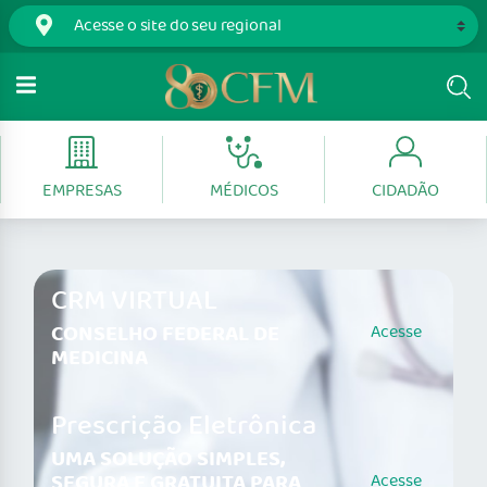
EMPRESAS
MÉDICOS
CIDADÃO
CRM VIRTUAL
CONSELHO FEDERAL DE
Acesse
MEDICINA
Prescrição Eletrônica
UMA SOLUÇÃO SIMPLES,
SEGURA E GRATUITA PARA
Acesse