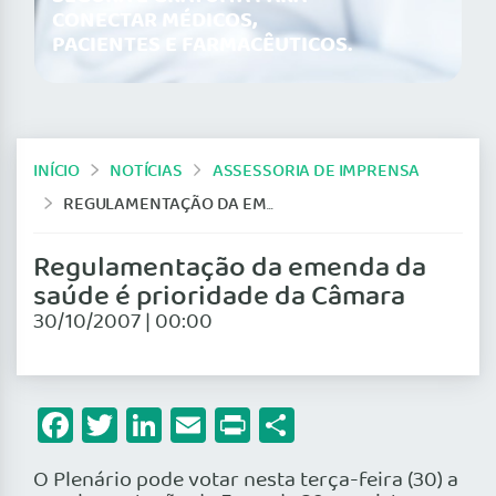
CONECTAR MÉDICOS,
PACIENTES E FARMACÊUTICOS.
INÍCIO
NOTÍCIAS
ASSESSORIA DE IMPRENSA
REGULAMENTAÇÃO DA EMENDA DA SAÚDE É PRIORIDADE DA CÂMARA
Regulamentação da emenda da
saúde é prioridade da Câmara
30/10/2007 | 00:00
Facebook
Twitter
LinkedIn
Email
Print
Share
O Plenário pode votar nesta terça-feira (30) a