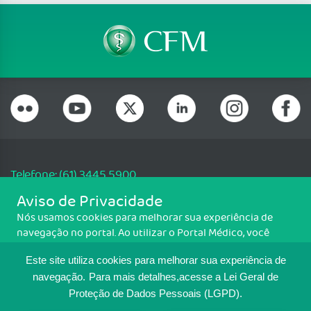
Telefone: (61) 3445 5900
Email: cfm@portalmedico.org.br
Aviso de Privacidade
SGAS 616, Conjunto D, Lote 115, L2 Sul, Brasília/DF - CEP: 70200-760 -
Nós usamos cookies para melhorar sua experiência de
CNPJ: 33.583.550/0001-30
navegação no portal. Ao utilizar o Portal Médico, você
Copyright CFM. Todos os direitos reservados.
concorda com a política de monitoramento de cookies.
Este site utiliza cookies para melhorar sua experiência de
Para ter mais informações sobre como isso é feito, acesse
MAPA DO SITE
Política de cookies
. Se você concorda, clique em ACEITO.
navegação.
Para mais detalhes,acesse a Lei Geral de
Proteção de Dados Pessoais (LGPD).