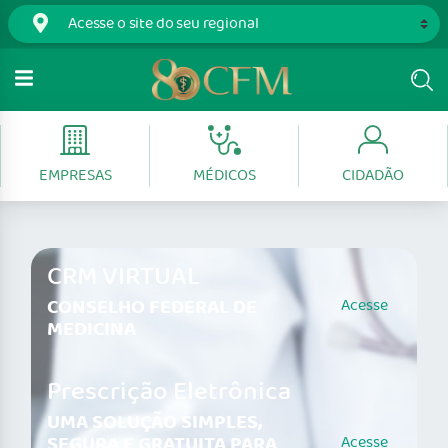
EMPRESAS
MÉDICOS
CIDADÃO
CRM VIRTUAL
CONSELHO FEDERAL DE
Acesse
MEDICINA
Prescrição Eletrônica
UMA SOLUÇÃO SIMPLES,
SEGURA E GRATUITA PARA
Acesse