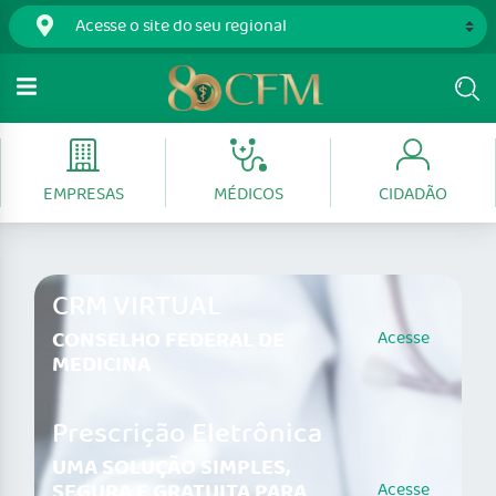
EMPRESAS
MÉDICOS
CIDADÃO
CRM VIRTUAL
CONSELHO FEDERAL DE
Acesse
MEDICINA
Prescrição Eletrônica
UMA SOLUÇÃO SIMPLES,
SEGURA E GRATUITA PARA
Acesse