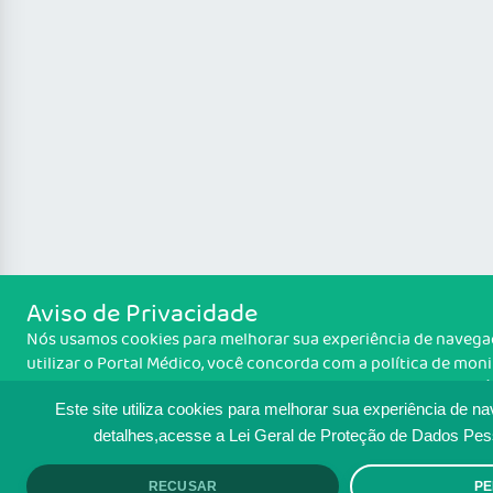
Aviso de Privacidade
Nós usamos cookies para melhorar sua experiência de navegaç
utilizar o Portal Médico, você concorda com a política de mon
Polí
Para ter mais informações sobre como isso é feito, acesse
você concorda, clique em ACEITO.
Este site utiliza cookies para melhorar sua experiência de n
detalhes,acesse a Lei Geral de Proteção de Dados Pe
RECUSAR
PE