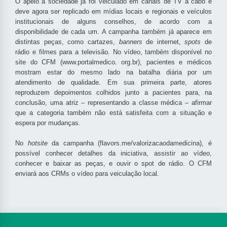
O apelo à sociedade já foi veiculado em canais de TV a cabo e
deve agora ser replicado em mídias locais e regionais e veículos
institucionais de alguns conselhos, de acordo com a
disponibilidade de cada um. A campanha também já aparece em
distintas peças, como cartazes,
banners
de internet,
spots
de
rádio e filmes para a televisão. No vídeo, também disponível no
site do CFM (www.portalmedico. org.br), pacientes e médicos
mostram estar do mesmo lado na batalha diária por um
atendimento de qualidade. Em sua primeira parte, atores
reproduzem depoimentos colhidos junto a pacientes para, na
conclusão, uma atriz – representando a classe médica – afirmar
que a categoria também não está satisfeita com a situação e
espera por mudanças.
No
hotsite
da campanha (flavors.me/valorizacaodamedicina), é
possível conhecer detalhes da iniciativa, assistir ao vídeo,
conhecer e baixar as peças, e ouvir o spot de rádio. O CFM
enviará aos CRMs o vídeo para veiculação local.