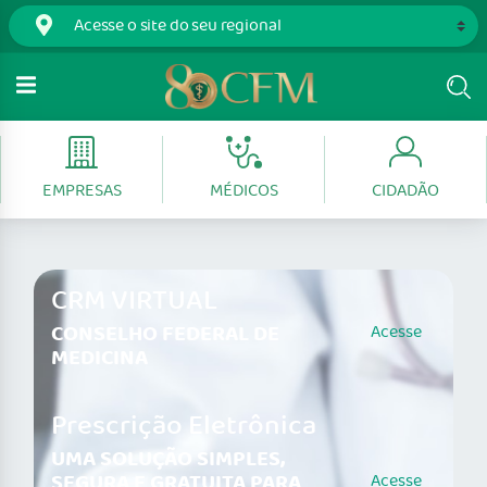
EMPRESAS
MÉDICOS
CIDADÃO
CRM VIRTUAL
CONSELHO FEDERAL DE
Acesse
MEDICINA
Prescrição Eletrônica
UMA SOLUÇÃO SIMPLES,
SEGURA E GRATUITA PARA
Acesse