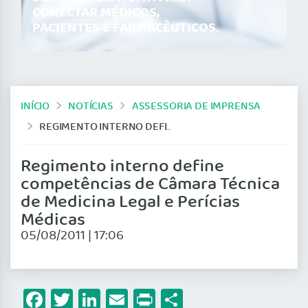
CONECTAR MÉDICOS,
PACIENTES E FARMACÊUTICOS.
INÍCIO
NOTÍCIAS
ASSESSORIA DE IMPRENSA
REGIMENTO INTERNO DEFINE COMPETÊNCIAS DE CÂMARA TÉCNICA DE MEDICINA LEGAL E PERÍCIAS MÉDICAS
Regimento interno define
competências de Câmara Técnica
de Medicina Legal e Perícias
Médicas
05/08/2011 | 17:06
Facebook
Twitter
LinkedIn
Email
Print
Share