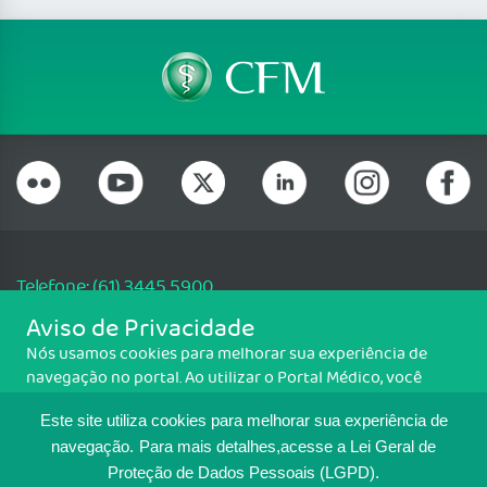
Telefone: (61) 3445 5900
Email: cfm@portalmedico.org.br
Aviso de Privacidade
SGAS 616, Conjunto D, Lote 115, L2 Sul, Brasília/DF - CEP: 70200-760 -
Nós usamos cookies para melhorar sua experiência de
CNPJ: 33.583.550/0001-30
navegação no portal. Ao utilizar o Portal Médico, você
Copyright CFM. Todos os direitos reservados.
concorda com a política de monitoramento de cookies.
Este site utiliza cookies para melhorar sua experiência de
Para ter mais informações sobre como isso é feito, acesse
MAPA DO SITE
Política de cookies
. Se você concorda, clique em ACEITO.
navegação.
Para mais detalhes,acesse a Lei Geral de
Proteção de Dados Pessoais (LGPD).