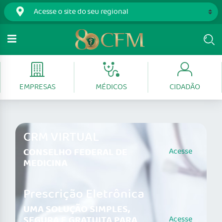
EMPRESAS
MÉDICOS
CIDADÃO
CRM VIRTUAL
CONSELHO FEDERAL DE
Acesse
MEDICINA
Prescrição Eletrônica
UMA SOLUÇÃO SIMPLES,
SEGURA E GRATUITA PARA
Acesse