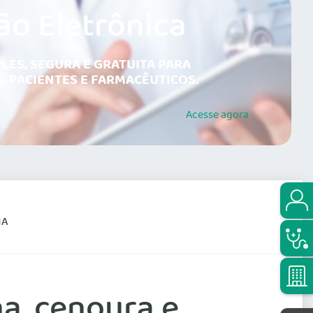
ão Eletrônica
LES, SEGURA E GRATUITA PARA
, PACIENTES E FARMACÊUTICOS.
Acesse
agora
HA
a, cenoura e