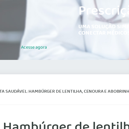
Prescriç
UMA SOLUÇÃO SIMP
CONECTAR MÉDICOS
Acesse
agora
ITA SAUDÁVEL: HAMBÚRGER DE LENTILHA, CENOURA E ABOBRIN
Hambúrger de lentilh