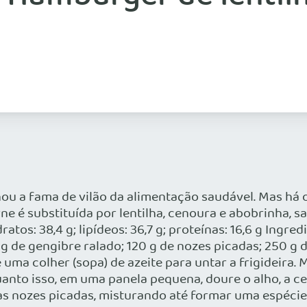
u a fama de vilão da alimentação saudável. Mas há 
carne é substituída por lentilha, cenoura e abobrinh
atos: 38,4 g; lipídeos: 36,7 g; proteínas: 16,6 g Ingre
 g de gengibre ralado; 120 g de nozes picadas; 250 g 
 uma colher (sopa) de azeite para untar a frigideira.
uanto isso, em uma panela pequena, doure o alho, a c
s nozes picadas, misturando até formar uma espécie d