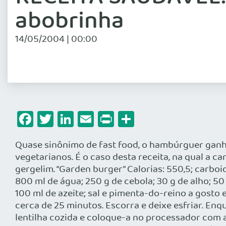
abobrinha
14/05/2004 | 00:00
Facebook
Twitter
LinkedIn
Email
Print
Share
Quase sinônimo de fast food, o hambúrguer ganho
vegetarianos. É o caso desta receita, na qual a 
gergelim. “Garden burger” Calorias: 550,5; carboidr
800 ml de água; 250 g de cebola; 30 g de alho; 50
100 ml de azeite; sal e pimenta-do-reino a gosto e
cerca de 25 minutos. Escorra e deixe esfriar. Enq
lentilha cozida e coloque-a no processador com a