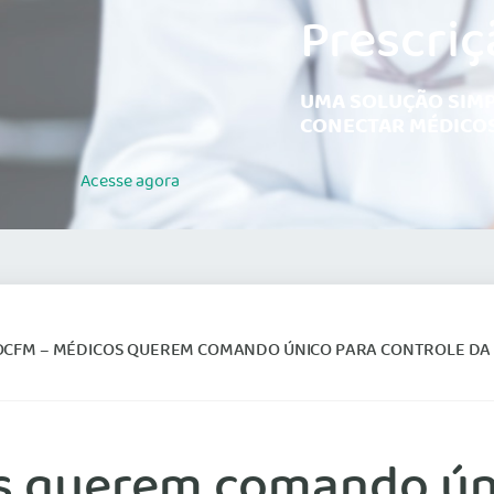
Prescriç
UMA SOLUÇÃO SIMP
CONECTAR MÉDICOS
Acesse
agora
OCFM – MÉDICOS QUEREM COMANDO ÚNICO PARA CONTROLE DA
 querem comando úni