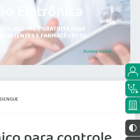
ão Eletrônica
LES, SEGURA E GRATUITA PARA
, PACIENTES E FARMACÊUTICOS.
Acesse
agora
 DENGUE
co para controle