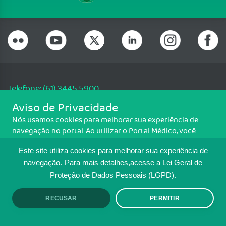
Telefone: (61) 3445 5900
Email: cfm@portalmedico.org.br
Aviso de Privacidade
SGAS 616, Conjunto D, Lote 115, L2 Sul, Brasília/DF - CEP: 70200-760 -
Nós usamos cookies para melhorar sua experiência de
CNPJ: 33.583.550/0001-30
navegação no portal. Ao utilizar o Portal Médico, você
Copyright CFM. Todos os direitos reservados.
concorda com a política de monitoramento de cookies.
Este site utiliza cookies para melhorar sua experiência de
Para ter mais informações sobre como isso é feito, acesse
MAPA DO SITE
Política de cookies
. Se você concorda, clique em ACEITO.
navegação.
Para mais detalhes,acesse a Lei Geral de
Proteção de Dados Pessoais (LGPD).
TRANSPARÊNCIA E PRESTAÇÃO DE
CONTAS
RECUSAR
PERMITIR
ACEITO