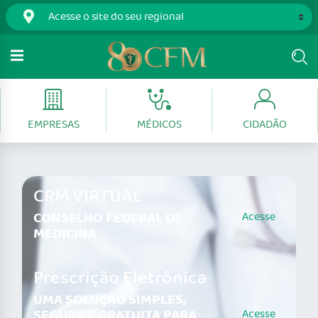
EMPRESAS
MÉDICOS
CIDADÃO
CRM VIRTUAL
CONSELHO FEDERAL DE
Acesse
MEDICINA
Prescrição Eletrônica
UMA SOLUÇÃO SIMPLES,
SEGURA E GRATUITA PARA
Acesse