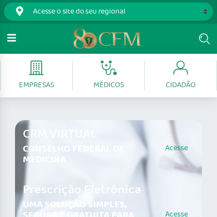
EMPRESAS
MÉDICOS
CIDADÃO
CRM VIRTUAL
CONSELHO FEDERAL DE
Acesse
MEDICINA
Prescrição Eletrônica
UMA SOLUÇÃO SIMPLES,
SEGURA E GRATUITA PARA
Acesse