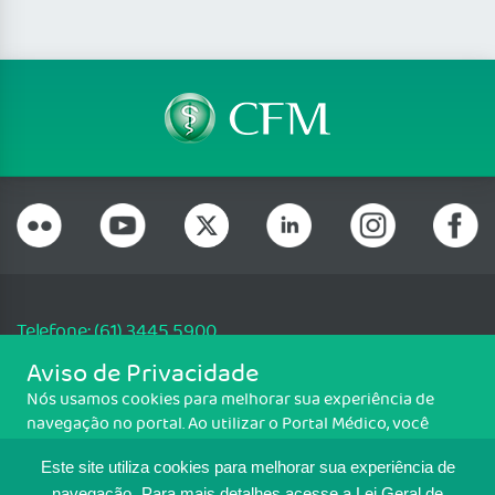
Telefone: (61) 3445 5900
Email: cfm@portalmedico.org.br
Aviso de Privacidade
SGAS 616, Conjunto D, Lote 115, L2 Sul, Brasília/DF - CEP: 70200-760 -
Nós usamos cookies para melhorar sua experiência de
CNPJ: 33.583.550/0001-30
navegação no portal. Ao utilizar o Portal Médico, você
Copyright CFM. Todos os direitos reservados.
concorda com a política de monitoramento de cookies.
Este site utiliza cookies para melhorar sua experiência de
Para ter mais informações sobre como isso é feito, acesse
navegação.
Para mais detalhes,acesse a Lei Geral de