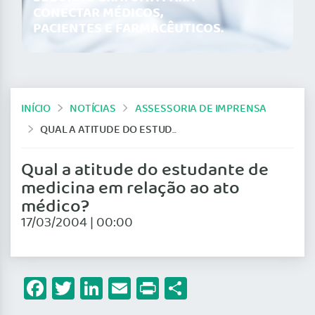
CONECTAR MÉDICOS,
PACIENTES E FARMACÊUTICOS.
INÍCIO
NOTÍCIAS
ASSESSORIA DE IMPRENSA
QUAL A ATITUDE DO ESTUDANTE DE MEDICINA EM RELAÇÃO AO ATO MÉDICO?
Qual a atitude do estudante de
medicina em relação ao ato
médico?
17/03/2004 | 00:00
Facebook
Twitter
LinkedIn
Email
Print
Share