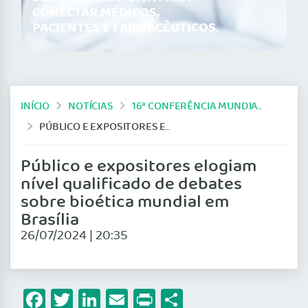
CONECTAR MÉDICOS,
PACIENTES E FARMACÊUTICOS.
INÍCIO
NOTÍCIAS
16ª CONFERÊNCIA MUNDIAL DE BIOÉTICA
PÚBLICO E EXPOSITORES ELOGIAM NÍVEL QUALIFICADO DE DEBATES SOBRE BIOÉTICA MUNDIAL EM BRASÍLIA
Público e expositores elogiam
nível qualificado de debates
sobre bioética mundial em
Brasília
26/07/2024 | 20:35
Facebook
Twitter
LinkedIn
Email
Print
Share