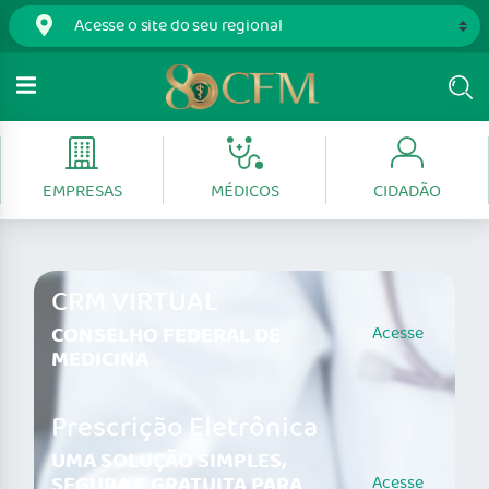
EMPRESAS
MÉDICOS
CIDADÃO
CRM VIRTUAL
CONSELHO FEDERAL DE
Acesse
MEDICINA
Prescrição Eletrônica
UMA SOLUÇÃO SIMPLES,
SEGURA E GRATUITA PARA
Acesse