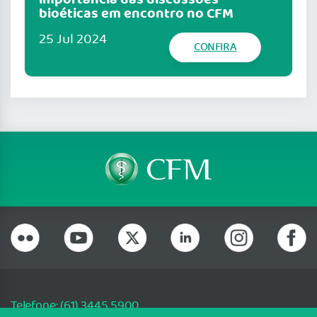
importância das discussões
bioéticas em encontro no CFM
25 Jul 2024
CONFIRA
Telefone: (61) 3445 5900