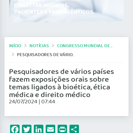
CONECTAR MÉDICOS,
PACIENTES E FARMACÊUTICOS.
INÍCIO
NOTÍCIAS
CONGRESSO MUNDIAL DE BIOÉTICA 2024
PESQUISADORES DE VÁRIOS PAÍSES FAZEM EXPOSIÇÕES ORAIS SOBRE TEMAS LIGADOS À BIOÉTICA, ÉTICA MÉDICA E DIREITO MÉDICO
Pesquisadores de vários países
fazem exposições orais sobre
temas ligados à bioética, ética
médica e direito médico
24/07/2024 | 07:44
Facebook
Twitter
LinkedIn
Email
Print
Share