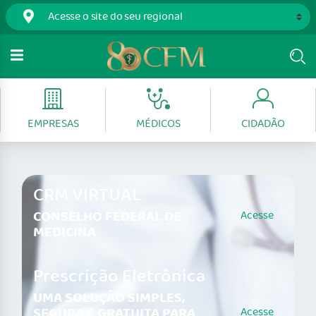
EMPRESAS
MÉDICOS
CIDADÃO
CRM VIRTUAL
CONSELHO FEDERAL DE
Acesse
MEDICINA
Prescrição Eletrônica
UMA SOLUÇÃO SIMPLES,
SEGURA E GRATUITA PARA
Acesse