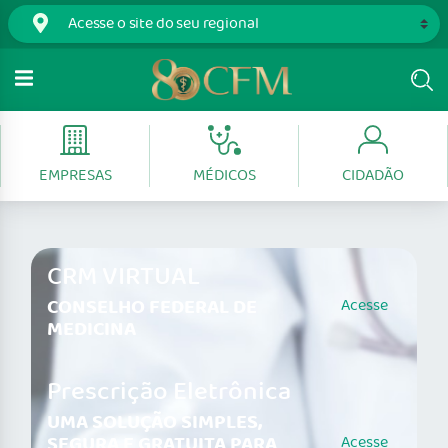
EMPRESAS
MÉDICOS
CIDADÃO
CRM VIRTUAL
CONSELHO FEDERAL DE
Acesse
MEDICINA
Prescrição Eletrônica
UMA SOLUÇÃO SIMPLES,
SEGURA E GRATUITA PARA
Acesse