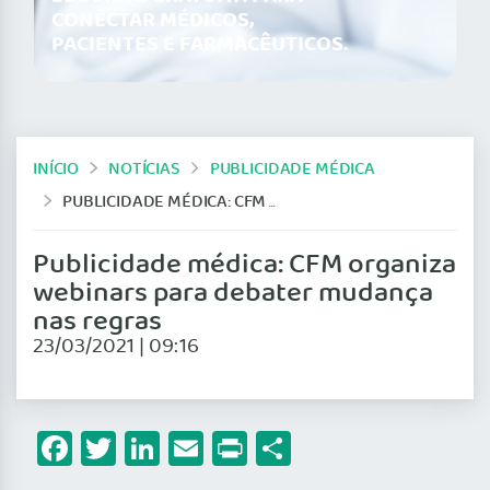
CONECTAR MÉDICOS,
PACIENTES E FARMACÊUTICOS.
INÍCIO
NOTÍCIAS
PUBLICIDADE MÉDICA
PUBLICIDADE MÉDICA: CFM ORGANIZA WEBINARS PARA DEBATER MUDANÇA NAS REGRAS
Publicidade médica: CFM organiza
webinars para debater mudança
nas regras
23/03/2021 | 09:16
Facebook
Twitter
LinkedIn
Email
Print
Share