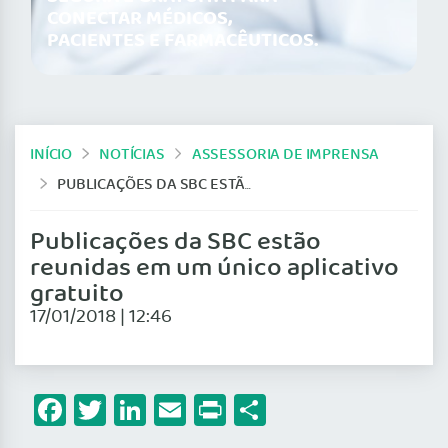
CONECTAR MÉDICOS,
PACIENTES E FARMACÊUTICOS.
INÍCIO
NOTÍCIAS
ASSESSORIA DE IMPRENSA
PUBLICAÇÕES DA SBC ESTÃO REUNIDAS EM UM ÚNICO APLICATIVO GRATUITO
Publicações da SBC estão
reunidas em um único aplicativo
gratuito
17/01/2018 | 12:46
Facebook
Twitter
LinkedIn
Email
Print
Share