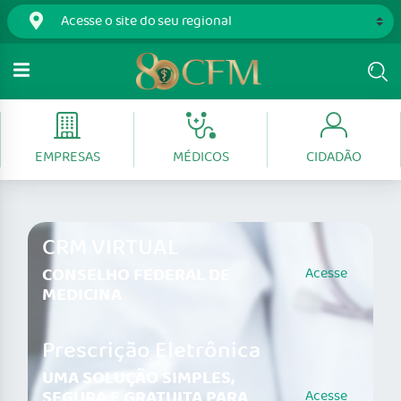
EMPRESAS
MÉDICOS
CIDADÃO
CRM VIRTUAL
CONSELHO FEDERAL DE
Acesse
MEDICINA
Prescrição Eletrônica
UMA SOLUÇÃO SIMPLES,
SEGURA E GRATUITA PARA
Acesse