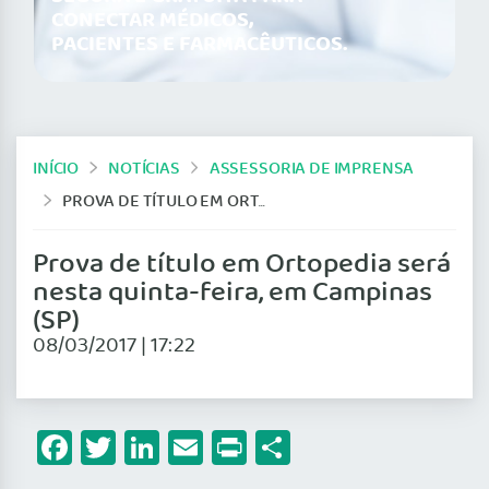
CONECTAR MÉDICOS,
PACIENTES E FARMACÊUTICOS.
INÍCIO
NOTÍCIAS
ASSESSORIA DE IMPRENSA
PROVA DE TÍTULO EM ORTOPEDIA SERÁ NESTA QUINTA-FEIRA, EM CAMPINAS (SP)
Prova de título em Ortopedia será
nesta quinta-feira, em Campinas
(SP)
08/03/2017 | 17:22
Facebook
Twitter
LinkedIn
Email
Print
Share