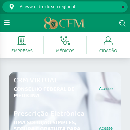
EMPRESAS
MÉDICOS
CIDADÃO
CRM VIRTUAL
CONSELHO FEDERAL DE
Acesse
MEDICINA
Prescrição Eletrônica
UMA SOLUÇÃO SIMPLES,
SEGURA E GRATUITA PARA
Acesse