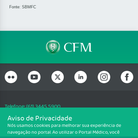
Fonte:
SBMFC
Telefone: (61) 3445 5900
Email: cfm@portalmedico.org.br
Aviso de Privacidade
SGAS 616, Conjunto D, Lote 115, L2 Sul, Brasília/DF - CEP: 70200-760 -
Nós usamos cookies para melhorar sua experiência de
CNPJ: 33.583.550/0001-30
navegação no portal. Ao utilizar o Portal Médico, você