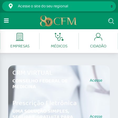
EMPRESAS
MÉDICOS
CIDADÃO
CRM VIRTUAL
CONSELHO FEDERAL DE
Acesse
MEDICINA
Prescrição Eletrônica
UMA SOLUÇÃO SIMPLES,
SEGURA E GRATUITA PARA
Acesse