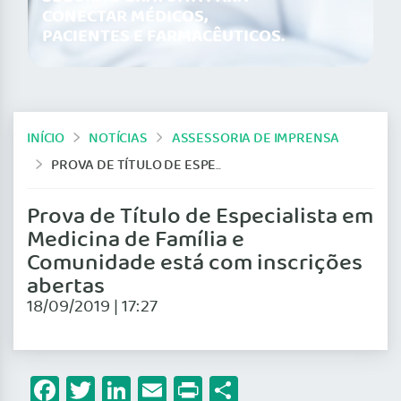
CONECTAR MÉDICOS,
PACIENTES E FARMACÊUTICOS.
INÍCIO
NOTÍCIAS
ASSESSORIA DE IMPRENSA
PROVA DE TÍTULO DE ESPECIALISTA EM MEDICINA DE FAMÍLIA E COMUNIDADE ESTÁ COM INSCRIÇÕES ABERTAS
Prova de Título de Especialista em
Medicina de Família e
Comunidade está com inscrições
abertas
18/09/2019 | 17:27
Facebook
Twitter
LinkedIn
Email
Print
Share