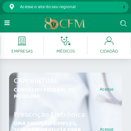
EMPRESAS
MÉDICOS
CIDADÃO
CRM VIRTUAL
CONSELHO FEDERAL DE
Acesse
MEDICINA
Prescrição Eletrônica
UMA SOLUÇÃO SIMPLES,
SEGURA E GRATUITA PARA
Acesse