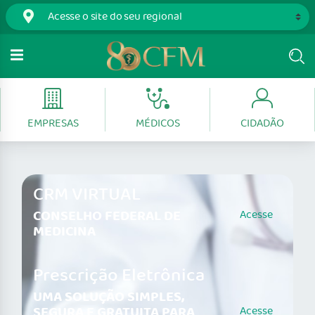
EMPRESAS
MÉDICOS
CIDADÃO
CRM VIRTUAL
CONSELHO FEDERAL DE
Acesse
MEDICINA
Prescrição Eletrônica
UMA SOLUÇÃO SIMPLES,
SEGURA E GRATUITA PARA
Acesse