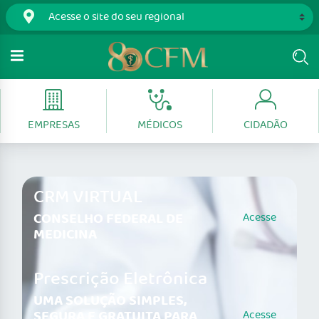
EMPRESAS
MÉDICOS
CIDADÃO
CRM VIRTUAL
CONSELHO FEDERAL DE
Acesse
MEDICINA
Prescrição Eletrônica
UMA SOLUÇÃO SIMPLES,
SEGURA E GRATUITA PARA
Acesse