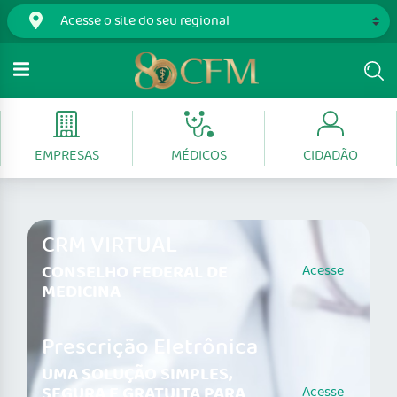
EMPRESAS
MÉDICOS
CIDADÃO
CRM VIRTUAL
CONSELHO FEDERAL DE
Acesse
MEDICINA
Prescrição Eletrônica
UMA SOLUÇÃO SIMPLES,
SEGURA E GRATUITA PARA
Acesse