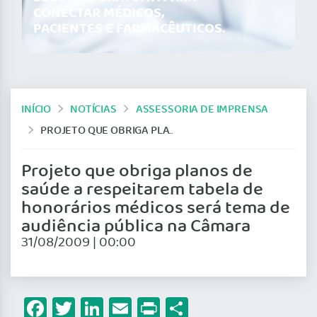
CONECTAR MÉDICOS,
PACIENTES E FARMACÊUTICOS.
INÍCIO
NOTÍCIAS
ASSESSORIA DE IMPRENSA
PROJETO QUE OBRIGA PLANOS DE SAÚDE A RESPEITAREM TABELA DE HONORÁRIOS MÉDICOS SERÁ TEMA DE AUDIÊNCIA PÚBLICA NA CÂMARA
Projeto que obriga planos de
saúde a respeitarem tabela de
honorários médicos será tema de
audiência pública na Câmara
31/08/2009 | 00:00
Facebook
Twitter
LinkedIn
Email
Print
Share