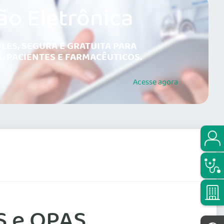
ão Eletrônica
LES, SEGURA E GRATUITA PARA
, PACIENTES E FARMACÊUTICOS.
Acesse
agora
S e OPAS