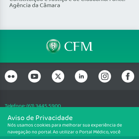
Agência da Câmara
Telefone: (61) 3445 5900
Email: cfm@portalmedico.org.br
Aviso de Privacidade
SGAS 616, Conjunto D, Lote 115, L2 Sul, Brasília/DF - CEP: 70200-760 -
Nós usamos cookies para melhorar sua experiência de
CNPJ: 33.583.550/0001-30
navegação no portal. Ao utilizar o Portal Médico, você
Copyright CFM. Todos os direitos reservados.