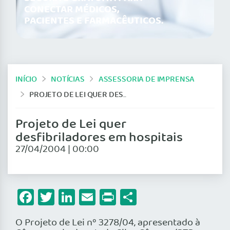
CONECTAR MÉDICOS,
PACIENTES E FARMACÊUTICOS.
INÍCIO
NOTÍCIAS
ASSESSORIA DE IMPRENSA
PROJETO DE LEI QUER DESFIBRILADORES EM HOSPITAIS
Projeto de Lei quer
desfibriladores em hospitais
27/04/2004 | 00:00
Facebook
Twitter
LinkedIn
Email
Print
Share
O Projeto de Lei nº 3278/04, apresentado à