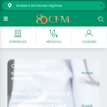
EMPRESAS
MÉDICOS
CIDADÃO
CRM VIRTUAL
CONSELHO FEDERAL DE
Acesse
MEDICINA
Prescrição Eletrônica
UMA SOLUÇÃO SIMPLES,
SEGURA E GRATUITA PARA
Acesse