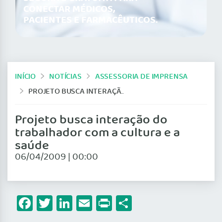
CONECTAR MÉDICOS,
PACIENTES E FARMACÊUTICOS.
INÍCIO
NOTÍCIAS
ASSESSORIA DE IMPRENSA
PROJETO BUSCA INTERAÇÃO DO TRABALHADOR COM A CULTURA E A SAÚDE
Projeto busca interação do
trabalhador com a cultura e a
saúde
06/04/2009 | 00:00
Facebook
Twitter
LinkedIn
Email
Print
Share