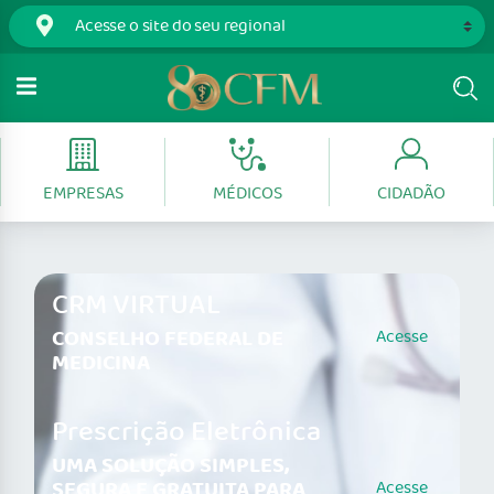
EMPRESAS
MÉDICOS
CIDADÃO
CRM VIRTUAL
CONSELHO FEDERAL DE
Acesse
MEDICINA
Prescrição Eletrônica
UMA SOLUÇÃO SIMPLES,
SEGURA E GRATUITA PARA
Acesse