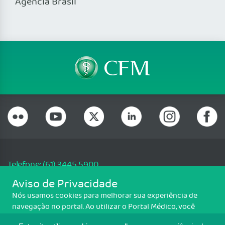
Agência Brasil
Telefone: (61) 3445 5900
Email: cfm@portalmedico.org.br
Aviso de Privacidade
SGAS 616, Conjunto D, Lote 115, L2 Sul, Brasília/DF - CEP: 70200-760 -
Nós usamos cookies para melhorar sua experiência de
CNPJ: 33.583.550/0001-30
navegação no portal. Ao utilizar o Portal Médico, você
Copyright CFM. Todos os direitos reservados.
concorda com a política de monitoramento de cookies.