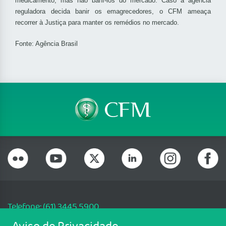
medicamento, mas não baní-los do mercado. Caso a agência
reguladora decida banir os emagrecedores, o CFM ameaça
recorrer à Justiça para manter os remédios no mercado.
Fonte: Agência Brasil
Telefone: (61) 3445 5900
Email: cfm@portalmedico.org.br