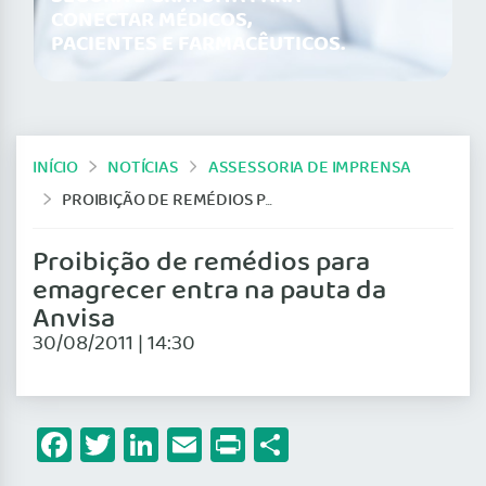
CONECTAR MÉDICOS,
PACIENTES E FARMACÊUTICOS.
INÍCIO
NOTÍCIAS
ASSESSORIA DE IMPRENSA
PROIBIÇÃO DE REMÉDIOS PARA EMAGRECER ENTRA NA PAUTA DA ANVISA
Proibição de remédios para
emagrecer entra na pauta da
Anvisa
30/08/2011 | 14:30
Facebook
Twitter
LinkedIn
Email
Print
Share