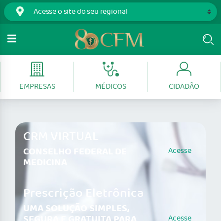
EMPRESAS
MÉDICOS
CIDADÃO
CRM VIRTUAL
CONSELHO FEDERAL DE
Acesse
MEDICINA
Prescrição Eletrônica
UMA SOLUÇÃO SIMPLES,
SEGURA E GRATUITA PARA
Acesse