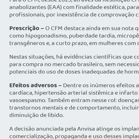
Para o CFM, desde 2023, através da Resolução CF
anabolizantes (EAA) com finalidade estética, pa
profissionais, por inexistência de comprovação ci
Prescrição –
O CFM destaca ainda em sua nota qu
como hipogonadismo, puberdade tardia, micropên
transgêneros e, a curto prazo, em mulheres com d
Nestas situações, há evidências científicas que 
para compra no mercado brasileiro, sem necessi
potenciais do uso de doses inadequadas de hormôn
Efeitos adversos –
Dentre os inúmeros efeitos a
cardíaca, hipertensão arterial sistêmica e infar
vasoespasmo. Também entram nesse rol: doenças 
transtornos mentais e de comportamento, incluind
diminuição de libido.
A decisão anunciada pela Anvisa atinge os impl
comercialização, propaganda e uso desses implan