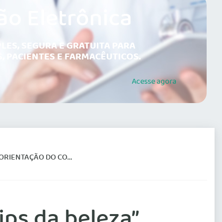
ão Eletrônica
LES, SEGURA E GRATUITA PARA
, PACIENTES E FARMACÊUTICOS.
Acesse
agora
LHO FEDERAL DE MEDICINA
ips da beleza”