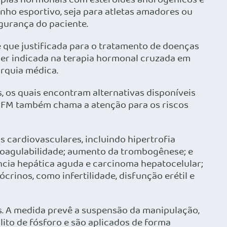
rapias hormonais com esteroides androgênicos e
nho esportivo, seja para atletas amadores ou
egurança do paciente.
 que justificada para o tratamento de doenças
er indicada na terapia hormonal cruzada em
arquia médica.
, os quais encontram alternativas disponíveis
 CFM também chama a atenção para os riscos
s cardiovasculares, incluindo hipertrofia
rcoagulabilidade; aumento da trombogênese; e
cia hepática aguda e carcinoma hepatocelular;
rinos, como infertilidade, disfunção erétil e
s. A medida prevê a suspensão da manipulação,
ito de fósforo e são aplicados de forma