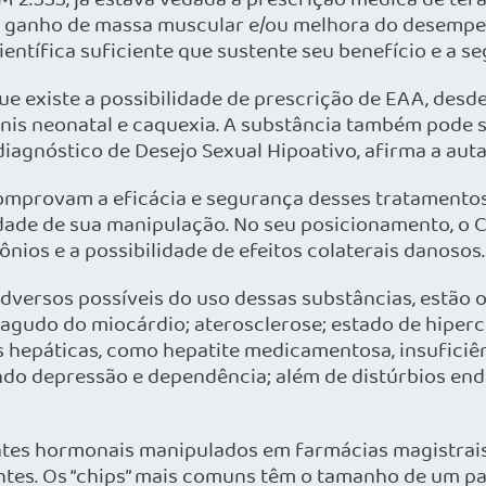
M 2.333, já estava vedada a prescrição médica de te
ra ganho de massa muscular e/ou melhora do desempe
entífica suficiente que sustente seu benefício e a s
e existe a possibilidade de prescrição de EAA, desde
is neonatal e caquexia. A substância também pode s
iagnóstico de Desejo Sexual Hipoativo, afirma a aut
comprovam a eficácia e segurança desses tratamentos
dade de sua manipulação. No seu posicionamento, o
ios e a possibilidade de efeitos colaterais danosos.
dversos possíveis do uso dessas substâncias, estão o
to agudo do miocárdio; aterosclerose; estado de hipe
hepáticas, como hepatite medicamentosa, insuficiên
o depressão e dependência; além de distúrbios endóc
antes hormonais manipulados em farmácias magistrai
tes. Os “chips” mais comuns têm o tamanho de um pal