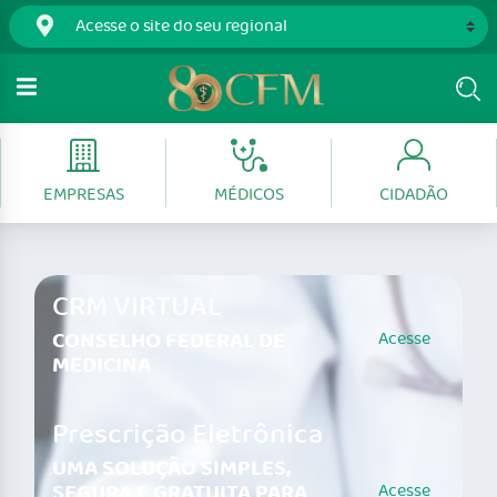
EMPRESAS
MÉDICOS
CIDADÃO
CRM VIRTUAL
CONSELHO FEDERAL DE
Acesse
MEDICINA
Prescrição Eletrônica
UMA SOLUÇÃO SIMPLES,
SEGURA E GRATUITA PARA
Acesse