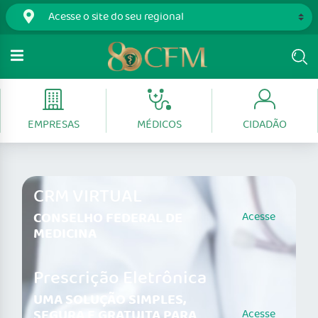
EMPRESAS
MÉDICOS
CIDADÃO
CRM VIRTUAL
CONSELHO FEDERAL DE
Acesse
MEDICINA
Prescrição Eletrônica
UMA SOLUÇÃO SIMPLES,
SEGURA E GRATUITA PARA
Acesse