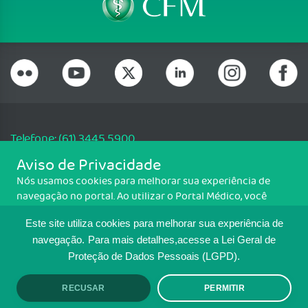
Telefone: (61) 3445 5900
Email: cfm@portalmedico.org.br
Aviso de Privacidade
SGAS 616, Conjunto D, Lote 115, L2 Sul, Brasília/DF - CEP: 70200-760 -
Nós usamos cookies para melhorar sua experiência de
CNPJ: 33.583.550/0001-30
navegação no portal. Ao utilizar o Portal Médico, você
Copyright CFM. Todos os direitos reservados.
concorda com a política de monitoramento de cookies.
Este site utiliza cookies para melhorar sua experiência de
Para ter mais informações sobre como isso é feito, acesse
MAPA DO SITE
Política de cookies
. Se você concorda, clique em ACEITO.
navegação.
Para mais detalhes,acesse a Lei Geral de
Proteção de Dados Pessoais (LGPD).
TRANSPARÊNCIA E PRESTAÇÃO DE
CONTAS
RECUSAR
PERMITIR
ACEITO