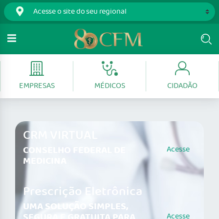
EMPRESAS
MÉDICOS
CIDADÃO
CRM VIRTUAL
CONSELHO FEDERAL DE
Acesse
MEDICINA
Prescrição Eletrônica
UMA SOLUÇÃO SIMPLES,
SEGURA E GRATUITA PARA
Acesse