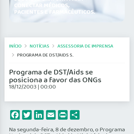
CONECTAR MÉDICOS,
PACIENTES E FARMACÊUTICOS.
INÍCIO
NOTÍCIAS
ASSESSORIA DE IMPRENSA
PROGRAMA DE DST/AIDS SE POSICIONA A FAVOR DAS ONGS
Programa de DST/Aids se
posiciona a favor das ONGs
18/12/2003 | 00:00
Facebook
Twitter
LinkedIn
Email
Print
Share
Na segunda-feira, 8 de dezembro, o Programa