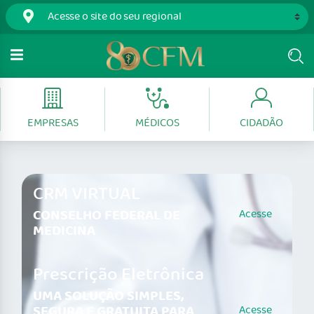
EMPRESAS
MÉDICOS
CIDADÃO
CRM VIRTUAL
CONSELHO FEDERAL DE
Acesse
MEDICINA
Prescrição Eletrônica
UMA SOLUÇÃO SIMPLES,
SEGURA E GRATUITA PARA
Acesse