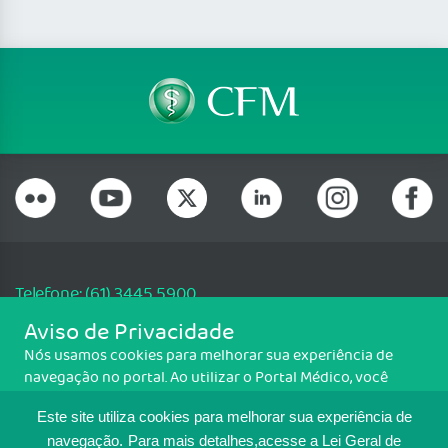
Telefone: (61) 3445 5900
Email: cfm@portalmedico.org.br
Aviso de Privacidade
SGAS 616, Conjunto D, Lote 115, L2 Sul, Brasília/DF - CEP: 70200-760 -
Nós usamos cookies para melhorar sua experiência de
CNPJ: 33.583.550/0001-30
navegação no portal. Ao utilizar o Portal Médico, você
Copyright CFM. Todos os direitos reservados.
concorda com a política de monitoramento de cookies.
Este site utiliza cookies para melhorar sua experiência de
Para ter mais informações sobre como isso é feito, acesse
MAPA DO SITE
Política de cookies
. Se você concorda, clique em ACEITO.
navegação.
Para mais detalhes,acesse a Lei Geral de