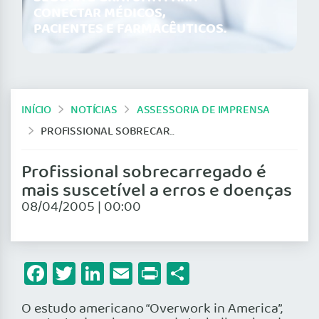
CONECTAR MÉDICOS,
PACIENTES E FARMACÊUTICOS.
INÍCIO
NOTÍCIAS
ASSESSORIA DE IMPRENSA
PROFISSIONAL SOBRECARREGADO É MAIS SUSCETÍVEL A ERROS E DOENÇAS
Profissional sobrecarregado é
mais suscetível a erros e doenças
08/04/2005 | 00:00
Facebook
Twitter
LinkedIn
Email
Print
Share
O estudo americano “Overwork in America”,