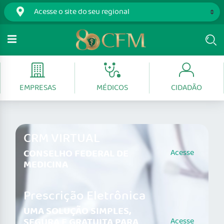
EMPRESAS
MÉDICOS
CIDADÃO
CRM VIRTUAL
CONSELHO FEDERAL DE
Acesse
MEDICINA
Prescrição Eletrônica
UMA SOLUÇÃO SIMPLES,
SEGURA E GRATUITA PARA
Acesse