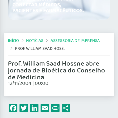
CONECTAR MÉDICOS,
PACIENTES E FARMACÊUTICOS.
INÍCIO
NOTÍCIAS
ASSESSORIA DE IMPRENSA
PROF. WILLIAM SAAD HOSSNE ABRE JORNADA DE BIOÉTICA DO CONSELHO DE MEDICINA
Prof. William Saad Hossne abre
jornada de Bioética do Conselho
de Medicina
12/11/2004 | 00:00
Facebook
Twitter
LinkedIn
Email
Print
Share