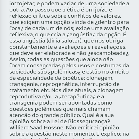
introjetar, e podem variar de uma sociedade a
outra. Ao passo que a ética é um juízo e
reflexão crítica sobre conflitos de valores,
que exigem uma opção vinda de ¿dentro para
fora¿ de cada um de nós; exige uma avaliação
reflexiva, o que cria a ¿angústia¿ da opção. É
essa angústia (diria salutar), que nos obriga
constantemente a avaliações e reavaliações,
que deve ser elaborada e não ¿escamoteada¿.
Assim, todas as questões que ainda não
foram consagradas pelos usos e costumes da
sociedade são ¿polêmicas¿ e estão no âmbito
da especialidade da bioética: clonagem,
transgenia, reprogenética, interrupção de
tratamento etc. Nos dias atuais, a clonagem
reprodutiva e/ou a ¿terapêutica¿ e a
transgenia podem ser apontadas como
questões polêmicas que mais chamam
atenção do grande público. Qual é a sua
opinião sobre a Lei de Biossegurança?
William Saad Hossne: Não emitirei opinião
sobre a questão neste momento. E explico: na