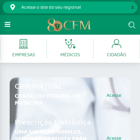
EMPRESAS
MÉDICOS
CIDADÃO
CRM VIRTUAL
CONSELHO FEDERAL DE
Acesse
MEDICINA
Prescrição Eletrônica
UMA SOLUÇÃO SIMPLES,
SEGURA E GRATUITA PARA
Acesse