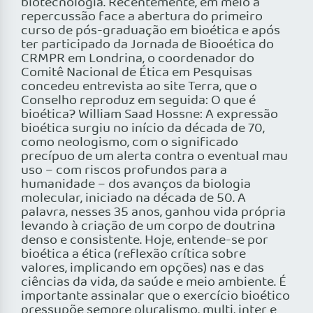
biotecnologia. Recentemente, em meio à
repercussão face a abertura do primeiro
curso de pós-graduação em bioética e após
ter participado da Jornada de Biooética do
CRMPR em Londrina, o coordenador do
Comitê Nacional de Ética em Pesquisas
concedeu entrevista ao site Terra, que o
Conselho reproduz em seguida: O que é
bioética? William Saad Hossne: A expressão
bioética surgiu no início da década de 70,
como neologismo, com o significado
precípuo de um alerta contra o eventual mau
uso – com riscos profundos para a
humanidade – dos avanços da biologia
molecular, iniciado na década de 50. A
palavra, nesses 35 anos, ganhou vida própria
levando à criação de um corpo de doutrina
denso e consistente. Hoje, entende-se por
bioética a ética (reflexão crítica sobre
valores, implicando em opções) nas e das
ciências da vida, da saúde e meio ambiente. É
importante assinalar que o exercício bioético
pressupõe sempre pluralismo, multi, inter e