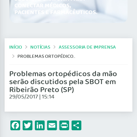
CONECTAR MÉDICOS,
PACIENTES E FARMACÊUTICOS.
INÍCIO
NOTÍCIAS
ASSESSORIA DE IMPRENSA
PROBLEMAS ORTOPÉDICOS DA MÃO SERÃO DISCUTIDOS PELA SBOT EM RIBEIRÃO PRETO (SP)
Problemas ortopédicos da mão
serão discutidos pela SBOT em
Ribeirão Preto (SP)
29/05/2017 | 15:14
Facebook
Twitter
LinkedIn
Email
Print
Share