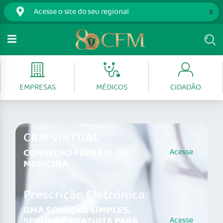
EMPRESAS
MÉDICOS
CIDADÃO
CRM VIRTUAL
CONSELHO FEDERAL DE
Acesse
MEDICINA
Prescrição Eletrônica
UMA SOLUÇÃO SIMPLES,
SEGURA E GRATUITA PARA
Acesse