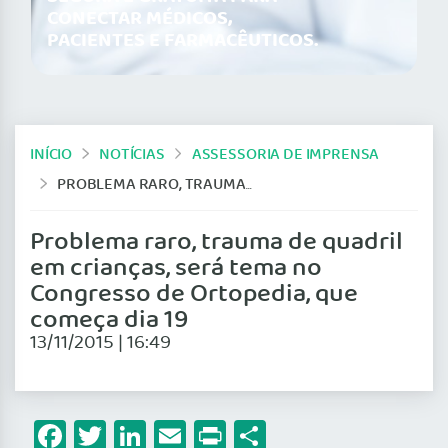
CONECTAR MÉDICOS,
PACIENTES E FARMACÊUTICOS.
INÍCIO
NOTÍCIAS
ASSESSORIA DE IMPRENSA
PROBLEMA RARO, TRAUMA DE QUADRIL EM CRIANÇAS, SERÁ TEMA NO CONGRESSO DE ORTOPEDIA, QUE COMEÇA DIA 19
Problema raro, trauma de quadril
em crianças, será tema no
Congresso de Ortopedia, que
começa dia 19
13/11/2015 | 16:49
Facebook
Twitter
LinkedIn
Email
Print
Share