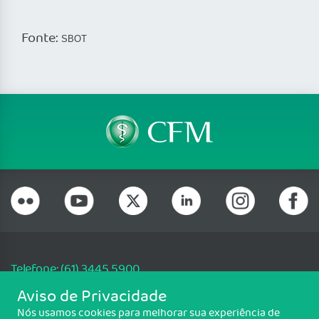
Fonte:
SBOT
Telefone: (61) 3445 5900
Email: cfm@portalmedico.org.br
Aviso de Privacidade
SGAS 616, Conjunto D, Lote 115, L2 Sul, Brasília/DF - CEP: 70200-760 -
Nós usamos cookies para melhorar sua experiência de