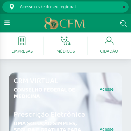
EMPRESAS
MÉDICOS
CIDADÃO
CRM VIRTUAL
CONSELHO FEDERAL DE
Acesse
MEDICINA
Prescrição Eletrônica
UMA SOLUÇÃO SIMPLES,
SEGURA E GRATUITA PARA
Acesse