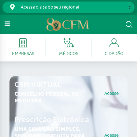
EMPRESAS
MÉDICOS
CIDADÃO
CRM VIRTUAL
CONSELHO FEDERAL DE
Acesse
MEDICINA
Prescrição Eletrônica
UMA SOLUÇÃO SIMPLES,
SEGURA E GRATUITA PARA
Acesse