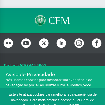
Telefone: (61) 3445 5900
Email: cfm@portalmedico.org.br
Aviso de Privacidade
SGAS 616, Conjunto D, Lote 115, L2 Sul, Brasília/DF - CEP: 70200-760 -
Nós usamos cookies para melhorar sua experiência de
CNPJ: 33.583.550/0001-30
navegação no portal. Ao utilizar o Portal Médico, você
Copyright CFM. Todos os direitos reservados.
concorda com a política de monitoramento de cookies.
Este site utiliza cookies para melhorar sua experiência de
Para ter mais informações sobre como isso é feito, acesse
MAPA DO SITE
Política de cookies
. Se você concorda, clique em ACEITO.
navegação.
Para mais detalhes,acesse a Lei Geral de