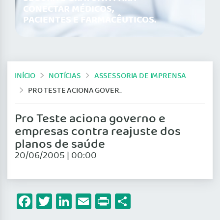
CONECTAR MÉDICOS,
PACIENTES E FARMACÊUTICOS.
INÍCIO
NOTÍCIAS
ASSESSORIA DE IMPRENSA
PRO TESTE ACIONA GOVERNO E EMPRESAS CONTRA REAJUSTE DOS PLANOS DE SAÚDE
Pro Teste aciona governo e
empresas contra reajuste dos
planos de saúde
20/06/2005 | 00:00
Facebook
Twitter
LinkedIn
Email
Print
Share