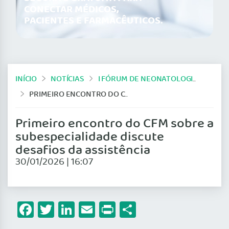
CONECTAR MÉDICOS,
PACIENTES E FARMACÊUTICOS.
INÍCIO
NOTÍCIAS
I FÓRUM DE NEONATOLOGIA DO CFM
PRIMEIRO ENCONTRO DO CFM SOBRE A SUBESPECIALIDADE DISCUTE DESAFIOS DA ASSISTÊNCIA
Primeiro encontro do CFM sobre a
subespecialidade discute
desafios da assistência
30/01/2026 | 16:07
Facebook
Twitter
LinkedIn
Email
Print
Share