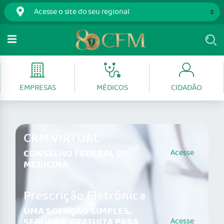
EMPRESAS
MÉDICOS
CIDADÃO
CRM VIRTUAL
CONSELHO FEDERAL DE
Acesse
MEDICINA
Prescrição Eletrônica
UMA SOLUÇÃO SIMPLES,
SEGURA E GRATUITA PARA
Acesse