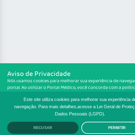
Aviso de Privacidade
Nós usamos cookies para melhorar sua experiência de naveg
portal. Ao utilizar o Portal Médico, você concorda com a políti
monitoramento de cookies. Para ter mais informações sobre 
Este site utiliza cookies para melhorar sua experiência d
Política de cookies
isso é feito, acesse
. Se você concorda, cli
ACEITO.
navegação.
Para mais detalhes,acesse a Lei Geral de Prote
Dados Pessoais (LGPD).
RECUSAR
PERMITIR
ACEITO