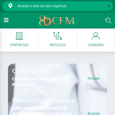
EMPRESAS
MÉDICOS
CIDADÃO
CRM VIRTUAL
CONSELHO FEDERAL DE
Acesse
MEDICINA
Prescrição Eletrônica
UMA SOLUÇÃO SIMPLES,
SEGURA E GRATUITA PARA
Acesse