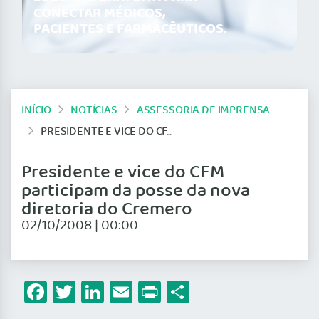
CONECTAR MÉDICOS,
PACIENTES E FARMACÊUTICOS.
INÍCIO
NOTÍCIAS
ASSESSORIA DE IMPRENSA
PRESIDENTE E VICE DO CFM PARTICIPAM DA POSSE DA NOVA DIRETORIA DO CREMERO
Presidente e vice do CFM
participam da posse da nova
diretoria do Cremero
02/10/2008 | 00:00
Facebook
Twitter
LinkedIn
Email
Print
Share