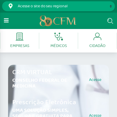
EMPRESAS
MÉDICOS
CIDADÃO
CRM VIRTUAL
CONSELHO FEDERAL DE
Acesse
MEDICINA
Prescrição Eletrônica
UMA SOLUÇÃO SIMPLES,
SEGURA E GRATUITA PARA
Acesse