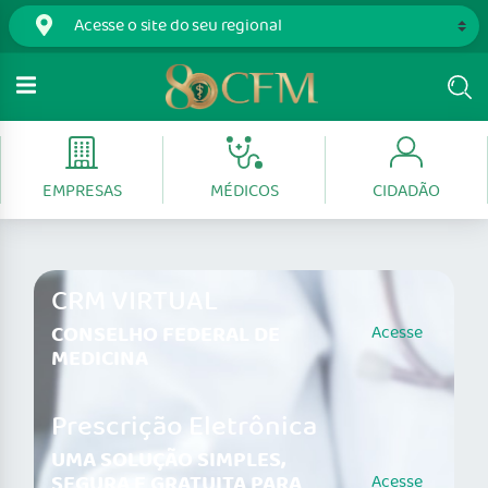
EMPRESAS
MÉDICOS
CIDADÃO
CRM VIRTUAL
CONSELHO FEDERAL DE
Acesse
MEDICINA
Prescrição Eletrônica
UMA SOLUÇÃO SIMPLES,
SEGURA E GRATUITA PARA
Acesse