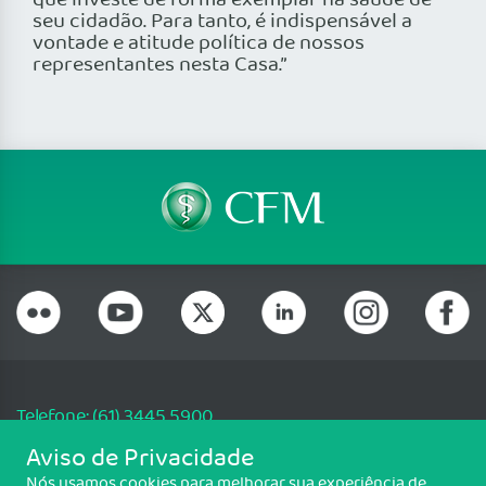
que investe de forma exemplar na saúde de
seu cidadão. Para tanto, é indispensável a
vontade e atitude política de nossos
representantes nesta Casa.”
Telefone: (61) 3445 5900
Email: cfm@portalmedico.org.br
Aviso de Privacidade
SGAS 616, Conjunto D, Lote 115, L2 Sul, Brasília/DF - CEP: 70200-760 -
Nós usamos cookies para melhorar sua experiência de