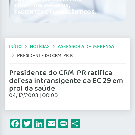
CONECTAR MÉDICOS,
PACIENTES E FARMACÊUTICOS.
INÍCIO
NOTÍCIAS
ASSESSORIA DE IMPRENSA
PRESIDENTE DO CRM-PR RATIFICA DEFESA INTRANSIGENTE DA EC 29 EM PROL DA SAÚDE
Presidente do CRM-PR ratifica
defesa intransigente da EC 29 em
prol da saúde
04/12/2003 | 00:00
Facebook
Twitter
LinkedIn
Email
Print
Share