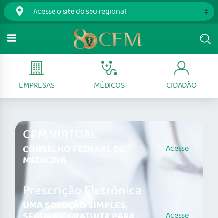
EMPRESAS
MÉDICOS
CIDADÃO
CRM VIRTUAL
CONSELHO FEDERAL DE
Acesse
MEDICINA
Prescrição Eletrônica
UMA SOLUÇÃO SIMPLES,
SEGURA E GRATUITA PARA
Acesse